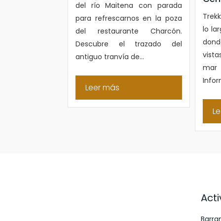
del río Maitena con parada
Trekk
para refrescarnos en la poza
lo la
del restaurante Charcón.
dond
Descubre el trazado del
vista
antiguo tranvía de...
mar
Infor
Leer más
Le
Act
Barra