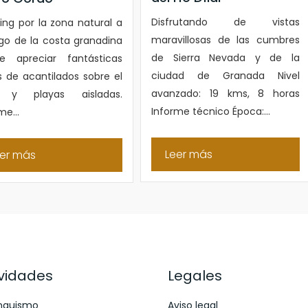
Disfrutando de vistas
ing por la zona natural a
maravillosas de las cumbres
rgo de la costa granadina
de Sierra Nevada y de la
e apreciar fantásticas
ciudad de Granada Nivel
s de acantilados sobre el
avanzado: 19 kms, 8 horas
 y playas aisladas.
Informe técnico Época:...
me...
Leer más
er más
ividades
Legales
nquismo
Aviso legal