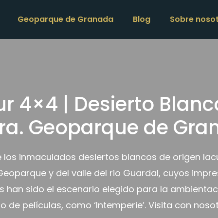
Geoparque de Granada
Blog
Sobre noso
r 4×4 | Desierto Blanc
ra. Geoparque de Gra
 los inmaculados desiertos blancos de origen lacu
Geoparque y del valle del rio Guardal, cuyos impr
s han sido el escenario elegido para la ambientac
 de películas, como ‘Intemperie’. Visita con noso