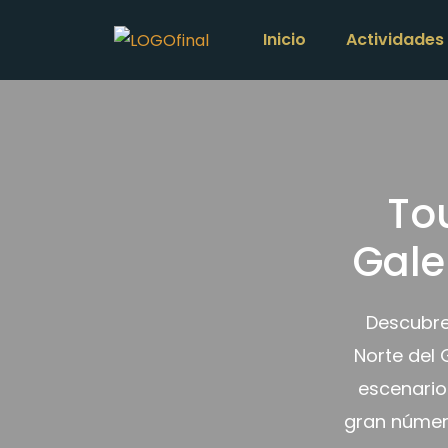
Inicio
Actividades
Tou
Gale
Descubre
Norte del 
escenario
gran número