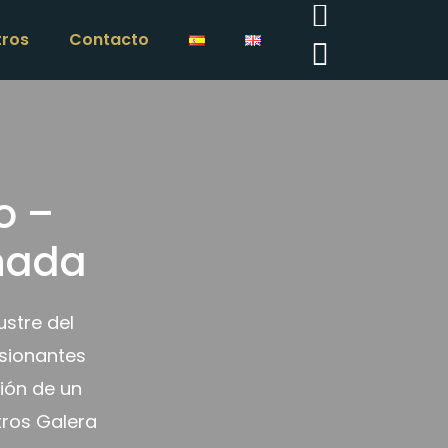
tros
Contacto
o –
nada
stre del
esionantes
ión de un
tros Galera