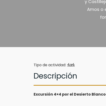
y Castill
Amos o el
fo
Tipo de actividad:
4x4
Descripción
Excursión 4×4 por el Desierto Blan