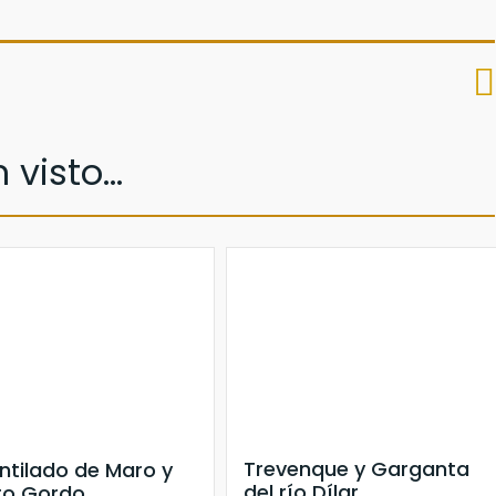
visto...
Trevenque y Garganta
ntilado de Maro y
del río Dílar
ro Gordo