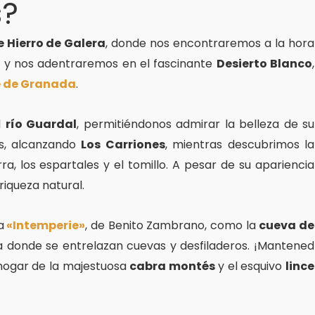
s?
 Hierro de Galera
, donde nos encontraremos a la hora
4 y nos adentraremos en el fascinante
Desierto Blanco
,
 de Granada
.
l
río Guardal
, permitiéndonos admirar la belleza de su
as, alcanzando
Los Carriones
, mientras descubrimos la
ra, los espartales y el tomillo. A pesar de su apariencia
riqueza natural.
a
«Intemperie»
, de Benito Zambrano, como la
cueva de
ea donde se entrelazan cuevas y desfiladeros. ¡Mantened
s hogar de la majestuosa
cabra montés
y el esquivo
lince